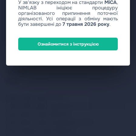
У зв'язку з переходом на стандарти
MiCA
,
NIMLAB ініціює процедуру
організованого припинення поточної
діяльності. Усі операції з обміну мають
бути завершені до
7 травня 2026 року
.
Ознайомитися з інструкцією
Community
Купити
Купити USDC через SEPA EUR
Купити USDC через Visa/MasterCard EUR
Купити Bitcoin через SEPA EUR
Купити Bitcoin через Visa/MasterCard EUR
Купити Ethereum через SEPA EUR