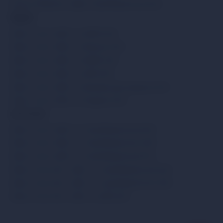
Купити Ethereum через Visa/MasterCard EUR
Продати
Обмін Circle USDC на SEPA EUR
Обмін Circle USDC на Revolut EUR
Обмін Circle USDC на WISE EUR
Обмін Circle USDC на ZEN EUR
Обмін Circle USDC на Банківський переказ EUR
Обмін Circle USDC на Paysera EUR
Інші послуги
Обмін Circle USDC на Visa/MasterCard EUR
Обмін Circle USDC на Visa/MasterCard USD
Обмін Circle USDC на Visa/MasterCard PLN
Обмін Circle SOL USDC на Visa/MasterCard EUR
Обмін Circle SOL USDC на Visa/MasterCard USD
Обмін Circle SOL USDC на ZEN EUR