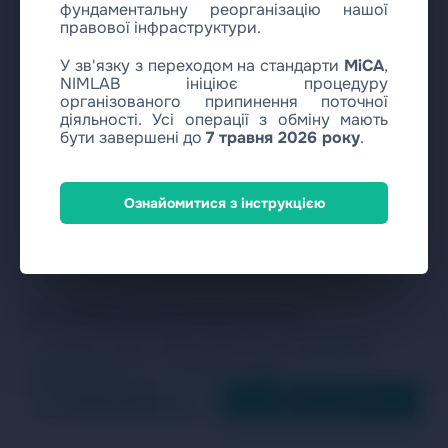
фундаментальну реорганізацію нашої
правової інфраструктури.
У зв'язку з переходом на стандарти
MiCA
,
NIMLAB ініціює процедуру
організованого припинення поточної
діяльності. Усі операції з обміну мають
бути завершені до
7 травня 2026 року
.
Ознайомитися з інструкцією
Ми цінуємо вашу конфіденційність
Ми використовуємо файли cookie для аналізу трафіку та
покращення сервісу. Ознайомтеся з нашою
Політикою
конфіденційності
and
Політикою Cookie
.
Тільки необхідні
Прийняти все