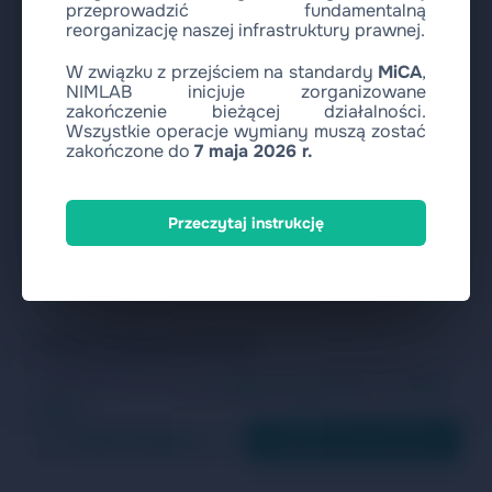
przeprowadzić fundamentalną
reorganizację naszej infrastruktury prawnej.
W związku z przejściem na standardy
MiCA
,
NIMLAB inicjuje zorganizowane
zakończenie bieżącej działalności.
Wszystkie operacje wymiany muszą zostać
zakończone do
7 maja 2026 r.
Przeczytaj instrukcję
Cenimy Twoją prywatność
Używamy plików cookie do analizy ruchu i ulepszania naszych
usług. Zapoznaj się z naszą
Polityką Prywatności
and
Polityką
Cookies
.
Tylko niezbędne
Zaakceptuj wszystko