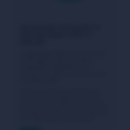
Hai domande sull'acquisto di
USD Coin Stellar USDC su
NIMLAB?
In questa pagina abbiamo raccolto tutte
le informazioni chiave per aiutarti a
comprendere rapidamente e con
sicurezza il processo di acquisto di USD
Coin Stellar USDC.
Tuttavia, il mondo delle criptovalute può
essere piuttosto complesso. Se dopo la
lettura hai ancora dubbi, consulta le nostre
FAQ oppure contatta il supporto disponibile
24/7. Siamo sempre pronti ad aiutarti.