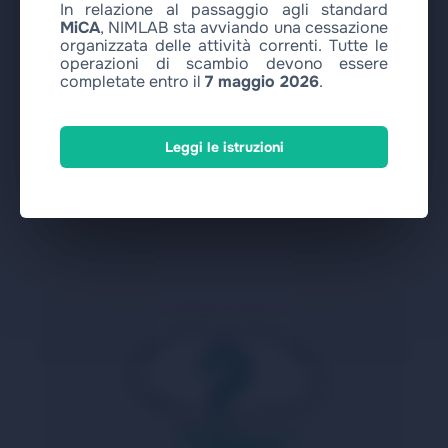
In relazione al passaggio agli standard
card CZK → USD Coin Stellar USDC?
MiCA
, NIMLAB sta avviando una cessazione
organizzata delle attività correnti. Tutte le
operazioni di scambio devono essere
completate entro il
7 maggio 2026
.
Cosa fare se ho inviato l'importo sbagliato
o dati non corretti?
Leggi le istruzioni