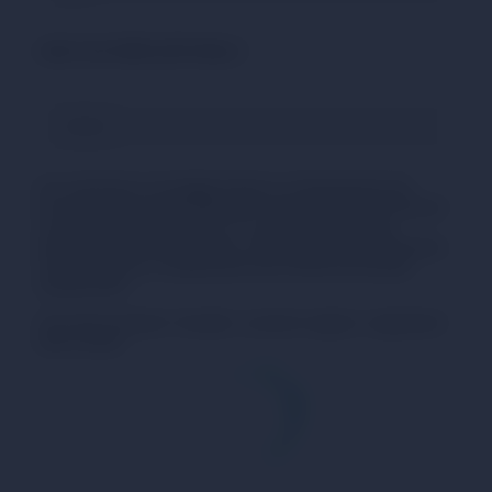
USDC XLM MEMO (OPTIONAL) *
Per contrastare il riciclaggio di denaro e il finanziamento del
terrorismo, gli exchange effettuano controlli AML sulle transazioni
ricevute dai clienti. Nel caso in cui una transazione venga
identificata come ad alto rischio, l'exchange potrebbe sospendere
l'operazione fino al completamento del controllo secondo gli
standard FATF.
Cliccando il pulsante “Scambia”, accetto le regole e i regolamenti
dello scambio