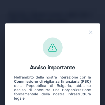
FAQ SUL CAMBIO BANK CARD CZK →
USD COIN STELLAR USDC
×
Quanto velocemente avviene il cambio da
Bank card CZK a USD Coin Stellar USDC?
Quale tasso viene utilizzato per il cambio
Bank card CZK → USD Coin Stellar USDC?
Avviso importante
Nell'ambito della nostra interazione con la
È sicuro cambiare Bank card CZK in USD
Commissione di vigilanza finanziaria (FSC)
Coin Stellar USDC tramite il vostro
della Repubblica di Bulgaria, abbiamo
servizio?
deciso di condurre una riorganizzazione
fondamentale della nostra infrastruttura
legale.
Quali limiti si applicano al cambio Bank