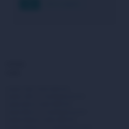
FAQ
Scrivi al supporto
Community
Acquista
Acquista USDC tramite SEPA EUR
Acquista USDC con Visa/MasterCard EUR
Acquista Bitcoin tramite SEPA EUR
Acquista Bitcoin con Visa/MasterCard EUR
Acquista Ethereum tramite SEPA EUR
Acquista Ethereum con Visa/MasterCard EUR