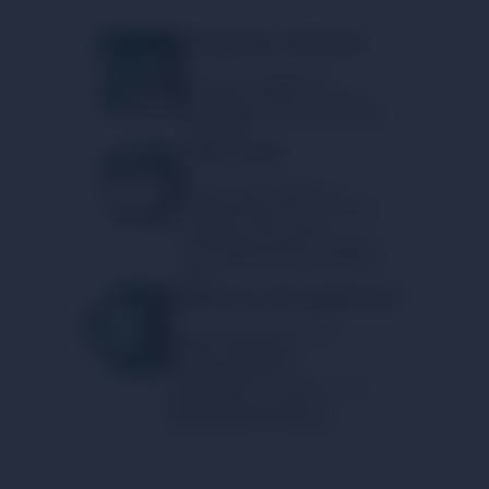
Creazione richiesta
Crea una richiesta di
scambio e ottieni un tasso
vantaggioso nel minor tempo
possibile!
Invio fondi
Basta inviare denaro o
criptovaluta alle coordinate
indicate. Nota: ogni
transazione viene verificata
per conformità agli standard
AML.
Ricezione del pagamento
Puoi essere certo di una
rapida e affidabile
esecuzione del tuo
trasferimento. Il nostro team
garantisce sicurezza e
velocità dell'operazione.