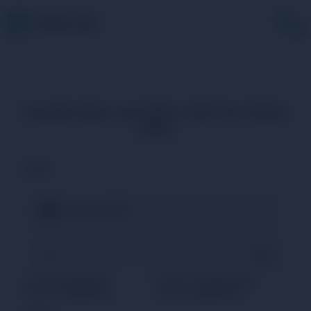
Scambio Bank card CZK in USD Coin Stellar
USDC
PAGHI
Bank card CZK
CZK
TASSO
22.06627551:1
MASSIMO
22066.27 CZK
RISERVA
5120000.00
MINIMO
2206.63 CZK