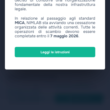
deciso di condurre una riorganizzazione
fondamentale della nostra infrastruttura
legale.
In relazione al passaggio agli standard
MiCA
, NIMLAB sta avviando una cessazione
organizzata delle attività correnti. Tutte le
operazioni di scambio devono essere
completate entro il
7 maggio 2026
.
Leggi le istruzioni
Valorizziamo la tua privacy
Utilizziamo i cookie per analizzare il traffico e migliorare il
nostro servizio. Leggi la nostra
Informativa sulla Privacy
and
Informativa sui Cookie
.
Solo necessari
Accetta tutto