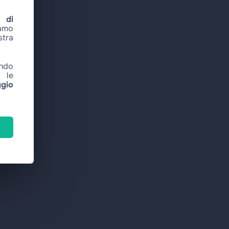
 di
iamo
stra
ando
e le
gio