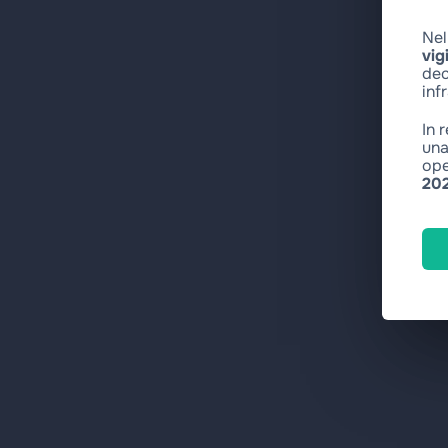
Nel
vig
dec
inf
In 
una
ope
20