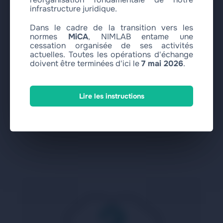
infrastructure juridique.
Quelles limites s'appliquent à l'échange
Dans le cadre de la transition vers les
Bank card CZK → USD Coin Stellar USDC ?
normes
MiCA
, NIMLAB entame une
cessation organisée de ses activités
actuelles. Toutes les opérations d'échange
doivent être terminées d'ici le
7 mai 2026
.
Que faire si j'ai envoyé un montant
incorrect ou fourni de mauvaises
informations ?
Lire les instructions