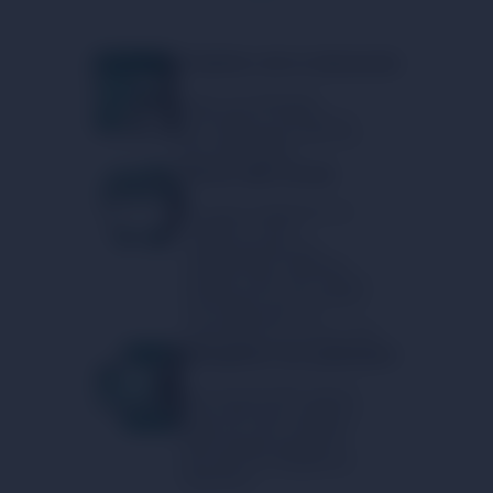
Création de la demande
Créez une demande
d'échange et obtenez un
taux avantageux dans les
plus brefs délais !
Envoi des fonds
Envoyez simplement de
l'argent ou de la
cryptomonnaie aux
coordonnées indiquées.
Veuillez noter que chaque
transaction est soumise à
une vérification de
conformité aux normes AML.
Réception du paiement
Vous pouvez être assuré
d'une exécution rapide et
fiable de votre transfert.
Notre équipe garantit la
sécurité et la rapidité de
l'opération.