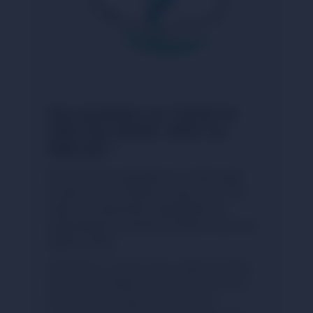
Des questions sur l'achat de
USD Coin Stellar USDC sur
NIMLAB ?
Nous avons rassemblé sur cette page
toutes les informations clés pour vous
aider à comprendre rapidement et
sereinement comment acheter USD Coin
Stellar USDC.
Néanmoins, l'univers des cryptomonnaies
peut être complexe. Si vous avez encore
des questions après votre lecture,