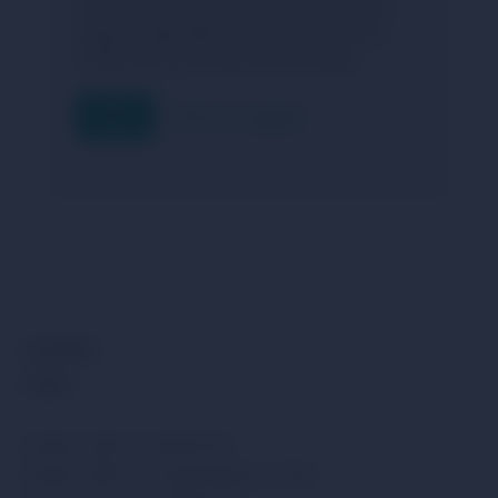
consultez notre FAQ ou contactez notre
support disponible 24h/24 et 7j/7. Nous
sommes toujours prêts à vous aider.
FAQ
Écrire au support
Community
Acheter
Acheter USDC via SEPA EUR
Acheter USDC via Visa/MasterCard EUR