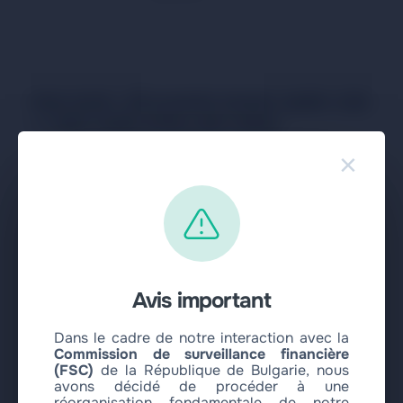
FAQ SUR L'ÉCHANGE BANK CARD CZK
→ USD COIN STELLAR USDC
×
À quelle vitesse se déroule l'échange de
Bank card CZK vers USD Coin Stellar
USDC ?
Quel taux est utilisé pour l'échange Bank
Avis important
card CZK → USD Coin Stellar USDC ?
Dans le cadre de notre interaction avec la
Commission de surveillance financière
Est-il sûr d'échanger Bank card CZK contre
(FSC)
de la République de Bulgarie, nous
USD Coin Stellar USDC via votre service ?
avons décidé de procéder à une
réorganisation fondamentale de notre