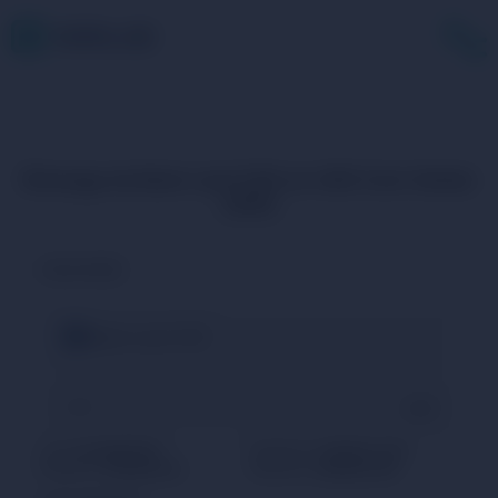
Échange de Bank card CZK en USD Coin Stellar
USDC
VOUS PAYEZ
Bank card CZK
CZK
TAUX
22.06627551:1
MAXIMUM
22066.27 CZK
RÉSERVE
5120000.00
MINIMUM
2206.63 CZK