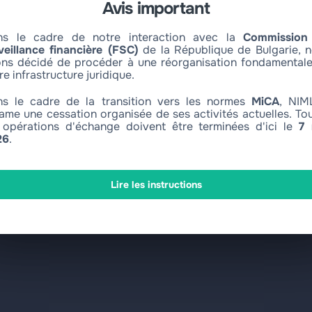
Avis important
ge Bank card CZK → Ethereum BASE ETH ?
ns le cadre de notre interaction avec la
Commission
veillance financière (FSC)
de la République de Bulgarie, 
ns décidé de procéder à une réorganisation fondamental
re infrastructure juridique.
 contre Ethereum BASE ETH via votre service ?
s le cadre de la transition vers les normes
MiCA
, NIM
ame une cessation organisée de ses activités actuelles. To
 opérations d'échange doivent être terminées d'ici le
7 
change Bank card CZK → Ethereum BASE ETH ?
26
.
incorrect ou fourni de mauvaises informations ?
Lire les instructions