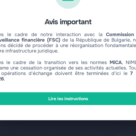
des frais minimes, assurant des conditions favorables pour l'achat d
Avis important
HETER USDC AVEC EUR ?
ns le cadre de notre interaction avec la
Commission
monnaies, offrant des conditions optimales pour les utilisateurs dans
veillance financière (FSC)
de la République de Bulgarie, 
ns décidé de procéder à une réorganisation fondamental
re infrastructure juridique.
répondre à vos questions.
s le cadre de la transition vers les normes
MiCA
, NIM
ame une cessation organisée de ses activités actuelles. To
n ni vérification.
 opérations d'échange doivent être terminées d'ici le
7 
26
.
Lire les instructions
ons avantageuses et commencez à utiliser la crypto-monnaie dès auj
sur le site.