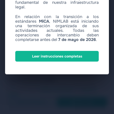
fundamental de nuestra infraestructura
legal.
En relación con la transición a los
estándares
MiCA
, NIMLAB está iniciando
una terminación organizada de sus
actividades actuales. Todas las
operaciones de intercambio deben
completarse antes del
7 de mayo de 2026
.
Leer instrucciones completas
Valoramos su privacidad
Usamos cookies para analizar el tráfico y mejorar nuestro
servicio. Lea nuestra
Política de Privacidad
and
Política de
Cookies
.
Solo necesarias
Aceptar todo