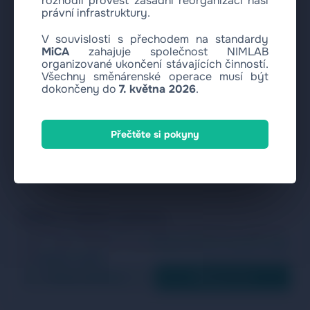
rozhodli provést zásadní reorganizaci naší
právní infrastruktury.
V souvislosti s přechodem na standardy
MiCA
zahajuje společnost NIMLAB
organizované ukončení stávajících činností.
Všechny směnárenské operace musí být
dokončeny do
7. května 2026
.
Přečtěte si pokyny
Vážíme si vašeho soukromí
Používáme soubory cookie k analýze návštěvnosti a zlepšování
našich služeb. Přečtěte si naše
Zásady ochrany osobních údajů
and
Zásady cookies
.
Pouze nezbytné
Přijmout vše