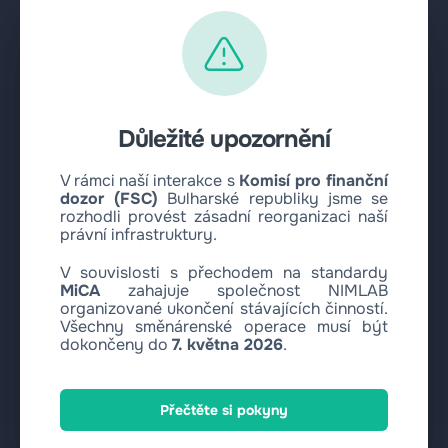
Je bezpečné směňovat Bank card CZK za
USD Coin ARBITRUM USDC přes váš
servis?
Jaké limity platí pro směnu Bank card CZK
Důležité upozornění
→ USD Coin ARBITRUM USDC?
V rámci naší interakce s
Komisí pro finanční
dozor (FSC)
Bulharské republiky jsme se
rozhodli provést zásadní reorganizaci naší
Co dělat, když jsem poslal nesprávnou
právní infrastruktury.
částku nebo údaje?
V souvislosti s přechodem na standardy
MiCA
zahajuje společnost NIMLAB
organizované ukončení stávajících činností.
Všechny směnárenské operace musí být
dokončeny do
7. května 2026
.
Přečtěte si pokyny