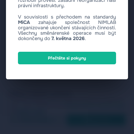
rozhodli provést zásadní reorganizaci naší
právní infrastruktury.
V souvislosti s přechodem na standardy
MiCA
zahajuje společnost NIMLAB
organizované ukončení stávajících činností.
Všechny směnárenské operace musí být
dokončeny do
7. května 2026
.
Přečtěte si pokyny
Vážíme si vašeho soukromí
Používáme soubory cookie k analýze návštěvnosti a zlepšování
našich služeb. Přečtěte si naše
Zásady ochrany osobních údajů
and
Zásady cookies
.
Pouze nezbytné
Přijmout vše