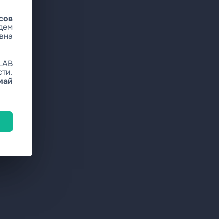
сов
дем
вна
LAB
ти.
май