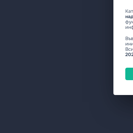
Кат
на
фу
ин
Въ
ин
Вси
202