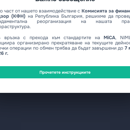
о част от нашето взаимодействие с
Комисията за финан
дзор (КФН)
на Република България, решихме да прове
ндаментална реорганизация на нашата пра
фраструктура.
в връзка с прехода към стандартите на
MiCA
, NIM
ициира организирано прекратяване на текущите дейнос
чки операции по обмен трябва да бъдат завършени до
7 
6 г.
Прочетете инструкциите