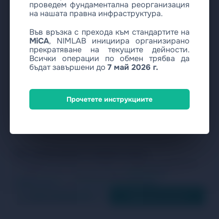
проведем фундаментална реорганизация
на нашата правна инфраструктура.
Във връзка с прехода към стандартите на
MiCA
, NIMLAB инициира организирано
прекратяване на текущите дейности.
Всички операции по обмен трябва да
бъдат завършени до
7 май 2026 г.
Прочетете инструкциите
Ние ценим вашата поверителност
Използваме бисквитки за анализ на трафика и подобряване
на нашите услуги. Прочетете нашата
Политика за
поверителност
and
Политика за бисквитките
.
Само необходими
Приемам всички